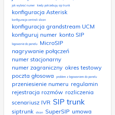
jak wybrać numer
kiedy potrzebuję sip trunk
konfiguracja Asterisk
konfiguracja centrali slican
konfiguracja grandstream UCM
konfiguruj numer
konto SIP
MicroSIP
logowanie do panelu
nagrywanie połączeń
numer stacjonarny
numer zagraniczny
okres testowy
poczta głosowa
problem z logowaniem do panelu
przeniesienie numeru
regulamin
rejestracja rozmów
rozliczenia
SIP trunk
scenariusz IVR
siptrunk
SuperSIP
umowa
slican