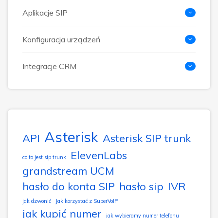
Aplikacje SIP
Konfiguracja urządzeń
Integracje CRM
Asterisk
API
Asterisk SIP trunk
ElevenLabs
co to jest sip trunk
grandstream UCM
hasło do konta SIP
hasło sip
IVR
jak dzwonić
Jak korzystać z SuperVoIP
jak kupić numer
jak wybieramy numer telefonu