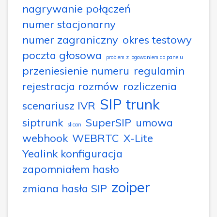
nagrywanie połączeń
numer stacjonarny
numer zagraniczny
okres testowy
poczta głosowa
problem z logowaniem do panelu
przeniesienie numeru
regulamin
rejestracja rozmów
rozliczenia
SIP trunk
scenariusz IVR
siptrunk
SuperSIP
umowa
slican
webhook
WEBRTC
X-Lite
Yealink konfiguracja
zapomniałem hasło
zoiper
zmiana hasła SIP