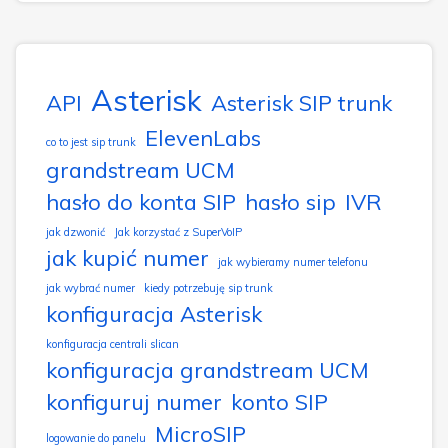
Asterisk
API
Asterisk SIP trunk
ElevenLabs
co to jest sip trunk
grandstream UCM
hasło do konta SIP
hasło sip
IVR
jak dzwonić
Jak korzystać z SuperVoIP
jak kupić numer
jak wybieramy numer telefonu
jak wybrać numer
kiedy potrzebuję sip trunk
konfiguracja Asterisk
konfiguracja centrali slican
konfiguracja grandstream UCM
konfiguruj numer
konto SIP
MicroSIP
logowanie do panelu