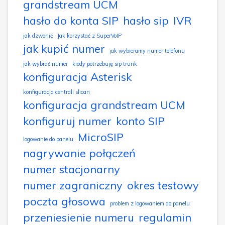
grandstream UCM
hasło do konta SIP
hasło sip
IVR
jak dzwonić
Jak korzystać z SuperVoIP
jak kupić numer
jak wybieramy numer telefonu
jak wybrać numer
kiedy potrzebuję sip trunk
konfiguracja Asterisk
konfiguracja centrali slican
konfiguracja grandstream UCM
konfiguruj numer
konto SIP
MicroSIP
logowanie do panelu
nagrywanie połączeń
numer stacjonarny
numer zagraniczny
okres testowy
poczta głosowa
problem z logowaniem do panelu
przeniesienie numeru
regulamin