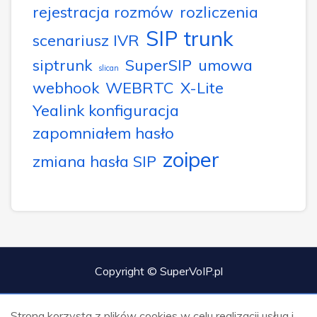
rejestracja rozmów
rozliczenia
SIP trunk
scenariusz IVR
siptrunk
SuperSIP
umowa
slican
webhook
WEBRTC
X-Lite
Yealink konfiguracja
zapomniałem hasło
zoiper
zmiana hasła SIP
Copyright © SuperVoIP.pl
Strona korzysta z plików cookies w celu realizacji usług i