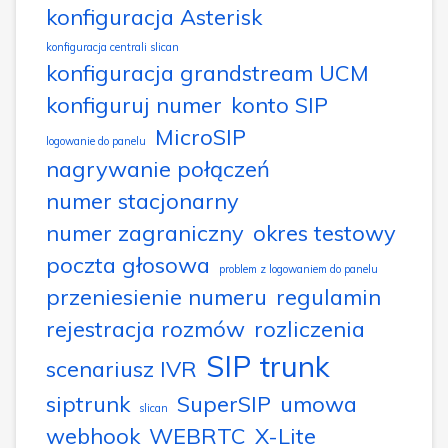
konfiguracja Asterisk
konfiguracja centrali slican
konfiguracja grandstream UCM
konfiguruj numer
konto SIP
MicroSIP
logowanie do panelu
nagrywanie połączeń
numer stacjonarny
numer zagraniczny
okres testowy
poczta głosowa
problem z logowaniem do panelu
przeniesienie numeru
regulamin
rejestracja rozmów
rozliczenia
SIP trunk
scenariusz IVR
siptrunk
SuperSIP
umowa
slican
webhook
WEBRTC
X-Lite