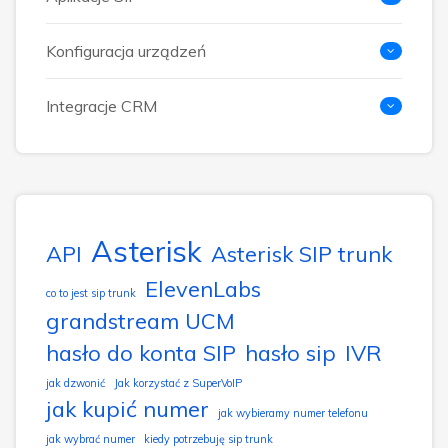
Konfiguracja urządzeń
Integracje CRM
Asterisk
API
Asterisk SIP trunk
ElevenLabs
co to jest sip trunk
grandstream UCM
hasło do konta SIP
hasło sip
IVR
jak dzwonić
Jak korzystać z SuperVoIP
jak kupić numer
jak wybieramy numer telefonu
jak wybrać numer
kiedy potrzebuję sip trunk