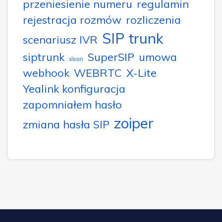
przeniesienie numeru
regulamin
rejestracja rozmów
rozliczenia
SIP trunk
scenariusz IVR
siptrunk
SuperSIP
umowa
slican
webhook
WEBRTC
X-Lite
Yealink konfiguracja
zapomniałem hasło
zoiper
zmiana hasła SIP