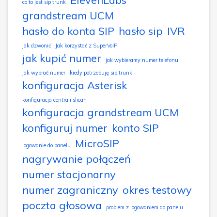
co to jest sip trunk
grandstream UCM
hasło do konta SIP
hasło sip
IVR
jak dzwonić
Jak korzystać z SuperVoIP
jak kupić numer
jak wybieramy numer telefonu
jak wybrać numer
kiedy potrzebuję sip trunk
konfiguracja Asterisk
konfiguracja centrali slican
konfiguracja grandstream UCM
konfiguruj numer
konto SIP
MicroSIP
logowanie do panelu
nagrywanie połączeń
numer stacjonarny
numer zagraniczny
okres testowy
poczta głosowa
problem z logowaniem do panelu