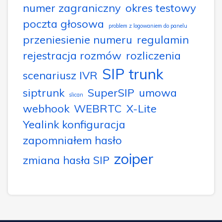
numer zagraniczny
okres testowy
poczta głosowa
problem z logowaniem do panelu
przeniesienie numeru
regulamin
rejestracja rozmów
rozliczenia
SIP trunk
scenariusz IVR
siptrunk
SuperSIP
umowa
slican
webhook
WEBRTC
X-Lite
Yealink konfiguracja
zapomniałem hasło
zoiper
zmiana hasła SIP