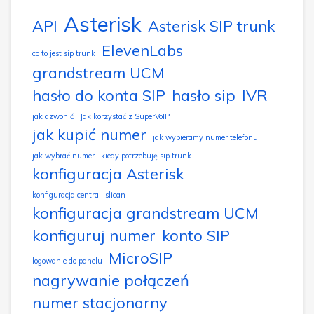
Asterisk
API
Asterisk SIP trunk
ElevenLabs
co to jest sip trunk
grandstream UCM
hasło do konta SIP
hasło sip
IVR
jak dzwonić
Jak korzystać z SuperVoIP
jak kupić numer
jak wybieramy numer telefonu
jak wybrać numer
kiedy potrzebuję sip trunk
konfiguracja Asterisk
konfiguracja centrali slican
konfiguracja grandstream UCM
konfiguruj numer
konto SIP
MicroSIP
logowanie do panelu
nagrywanie połączeń
numer stacjonarny