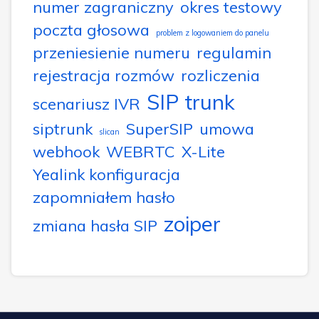
numer zagraniczny
okres testowy
poczta głosowa
problem z logowaniem do panelu
przeniesienie numeru
regulamin
rejestracja rozmów
rozliczenia
SIP trunk
scenariusz IVR
siptrunk
SuperSIP
umowa
slican
webhook
WEBRTC
X-Lite
Yealink konfiguracja
zapomniałem hasło
zoiper
zmiana hasła SIP