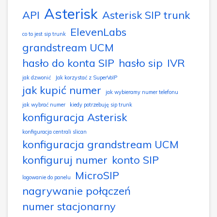
Asterisk
API
Asterisk SIP trunk
ElevenLabs
co to jest sip trunk
grandstream UCM
hasło do konta SIP
hasło sip
IVR
jak dzwonić
Jak korzystać z SuperVoIP
jak kupić numer
jak wybieramy numer telefonu
jak wybrać numer
kiedy potrzebuję sip trunk
konfiguracja Asterisk
konfiguracja centrali slican
konfiguracja grandstream UCM
konfiguruj numer
konto SIP
MicroSIP
logowanie do panelu
nagrywanie połączeń
numer stacjonarny