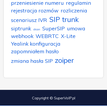
przeniesienie numeru
regulamin
rejestracja rozmów
rozliczenia
SIP trunk
scenariusz IVR
siptrunk
SuperSIP
umowa
slican
webhook
WEBRTC
X-Lite
Yealink konfiguracja
zapomniałem hasło
zoiper
zmiana hasła SIP
Copyright © SuperVoIP.pl