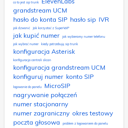
ElevenLabs
co to jest sip trunk
grandstream UCM
hasło do konta SIP
hasło sip
IVR
jak dzwonić
Jak korzystać z SuperVoIP
jak kupić numer
jak wybieramy numer telefonu
jak wybrać numer
kiedy potrzebuję sip trunk
konfiguracja Asterisk
konfiguracja centrali slican
konfiguracja grandstream UCM
konfiguruj numer
konto SIP
MicroSIP
logowanie do panelu
nagrywanie połączeń
numer stacjonarny
numer zagraniczny
okres testowy
poczta głosowa
problem z logowaniem do panelu