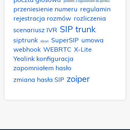
problem z logowaniem do panelu
przeniesienie numeru
regulamin
rejestracja rozmów
rozliczenia
SIP trunk
scenariusz IVR
siptrunk
SuperSIP
umowa
slican
webhook
WEBRTC
X-Lite
Yealink konfiguracja
zapomniałem hasło
zoiper
zmiana hasła SIP