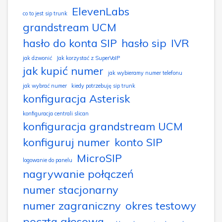
ElevenLabs
co to jest sip trunk
grandstream UCM
hasło do konta SIP
hasło sip
IVR
jak dzwonić
Jak korzystać z SuperVoIP
jak kupić numer
jak wybieramy numer telefonu
jak wybrać numer
kiedy potrzebuję sip trunk
konfiguracja Asterisk
konfiguracja centrali slican
konfiguracja grandstream UCM
konfiguruj numer
konto SIP
MicroSIP
logowanie do panelu
nagrywanie połączeń
numer stacjonarny
numer zagraniczny
okres testowy
poczta głosowa