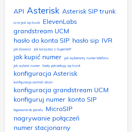
Asterisk
API
Asterisk SIP trunk
ElevenLabs
co to jest sip trunk
grandstream UCM
hasło do konta SIP
hasło sip
IVR
jak dzwonić
Jak korzystać z SuperVoIP
jak kupić numer
jak wybieramy numer telefonu
jak wybrać numer
kiedy potrzebuję sip trunk
konfiguracja Asterisk
konfiguracja centrali slican
konfiguracja grandstream UCM
konfiguruj numer
konto SIP
MicroSIP
logowanie do panelu
nagrywanie połączeń
numer stacjonarny