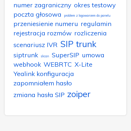
numer zagraniczny
okres testowy
poczta głosowa
problem z logowaniem do panelu
przeniesienie numeru
regulamin
rejestracja rozmów
rozliczenia
SIP trunk
scenariusz IVR
siptrunk
SuperSIP
umowa
slican
webhook
WEBRTC
X-Lite
Yealink konfiguracja
zapomniałem hasło
zoiper
zmiana hasła SIP