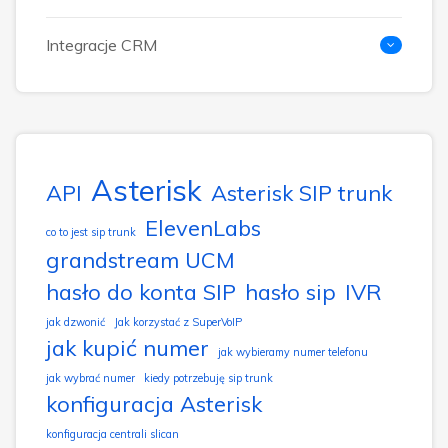
Integracje CRM
Asterisk
API
Asterisk SIP trunk
ElevenLabs
co to jest sip trunk
grandstream UCM
hasło do konta SIP
hasło sip
IVR
jak dzwonić
Jak korzystać z SuperVoIP
jak kupić numer
jak wybieramy numer telefonu
jak wybrać numer
kiedy potrzebuję sip trunk
konfiguracja Asterisk
konfiguracja centrali slican