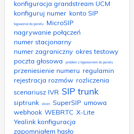
konfiguracja grandstream UCM
konfiguruj numer
konto SIP
MicroSIP
logowanie do panelu
nagrywanie połączeń
numer stacjonarny
numer zagraniczny
okres testowy
poczta głosowa
problem z logowaniem do panelu
przeniesienie numeru
regulamin
rejestracja rozmów
rozliczenia
SIP trunk
scenariusz IVR
siptrunk
SuperSIP
umowa
slican
webhook
WEBRTC
X-Lite
Yealink konfiguracja
zapomniałem hasło