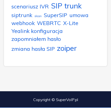
SIP trunk
scenariusz IVR
siptrunk
SuperSIP
umowa
slican
webhook
WEBRTC
X-Lite
Yealink konfiguracja
zapomniałem hasło
zoiper
zmiana hasła SIP
Copyright © SuperVoIP.pl