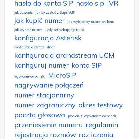
hasło do konta SIP
hasło sip
IVR
jak dzwonić
Jak korzystać z SuperVoIP
jak kupić numer
jak wybieramy numer telefonu
jak wybrać numer
kiedy potrzebuję sip trunk
konfiguracja Asterisk
konfiguracja centrali slican
konfiguracja grandstream UCM
konfiguruj numer
konto SIP
MicroSIP
logowanie do panelu
nagrywanie połączeń
numer stacjonarny
numer zagraniczny
okres testowy
poczta głosowa
problem z logowaniem do panelu
przeniesienie numeru
regulamin
rejestracja rozmów
rozliczenia