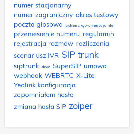
numer stacjonarny
numer zagraniczny
okres testowy
poczta głosowa
problem z logowaniem do panelu
przeniesienie numeru
regulamin
rejestracja rozmów
rozliczenia
SIP trunk
scenariusz IVR
siptrunk
SuperSIP
umowa
slican
webhook
WEBRTC
X-Lite
Yealink konfiguracja
zapomniałem hasło
zoiper
zmiana hasła SIP