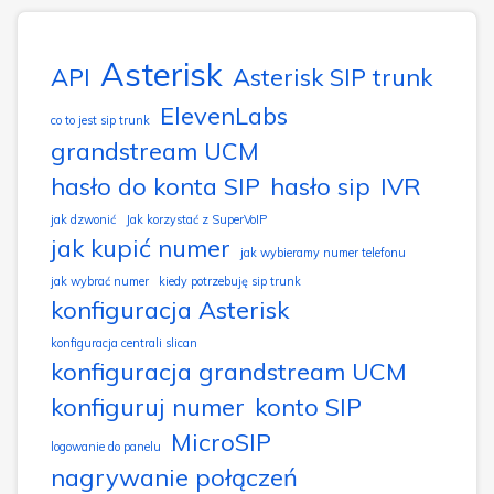
Asterisk
API
Asterisk SIP trunk
ElevenLabs
co to jest sip trunk
grandstream UCM
hasło do konta SIP
hasło sip
IVR
jak dzwonić
Jak korzystać z SuperVoIP
jak kupić numer
jak wybieramy numer telefonu
jak wybrać numer
kiedy potrzebuję sip trunk
konfiguracja Asterisk
konfiguracja centrali slican
konfiguracja grandstream UCM
konfiguruj numer
konto SIP
MicroSIP
logowanie do panelu
nagrywanie połączeń