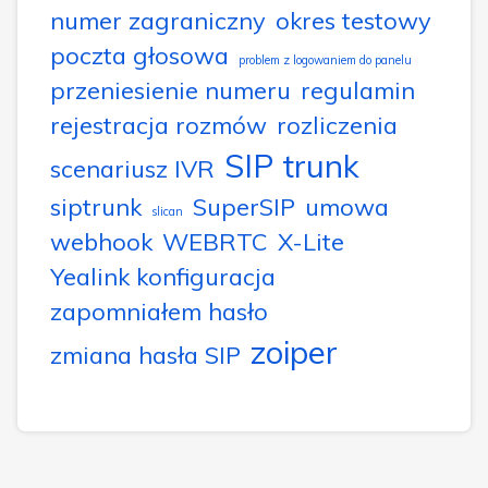
numer zagraniczny
okres testowy
poczta głosowa
problem z logowaniem do panelu
przeniesienie numeru
regulamin
rejestracja rozmów
rozliczenia
SIP trunk
scenariusz IVR
siptrunk
SuperSIP
umowa
slican
webhook
WEBRTC
X-Lite
Yealink konfiguracja
zapomniałem hasło
zoiper
zmiana hasła SIP