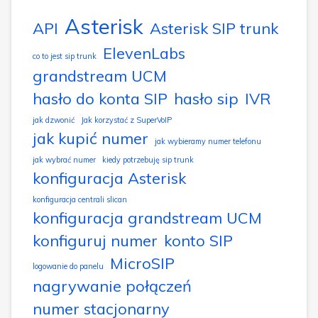
Asterisk
API
Asterisk SIP trunk
ElevenLabs
co to jest sip trunk
grandstream UCM
hasło do konta SIP
hasło sip
IVR
jak dzwonić
Jak korzystać z SuperVoIP
jak kupić numer
jak wybieramy numer telefonu
jak wybrać numer
kiedy potrzebuję sip trunk
konfiguracja Asterisk
konfiguracja centrali slican
konfiguracja grandstream UCM
konfiguruj numer
konto SIP
MicroSIP
logowanie do panelu
nagrywanie połączeń
numer stacjonarny