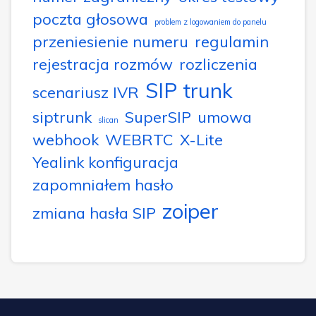
poczta głosowa
problem z logowaniem do panelu
przeniesienie numeru
regulamin
rejestracja rozmów
rozliczenia
SIP trunk
scenariusz IVR
siptrunk
SuperSIP
umowa
slican
webhook
WEBRTC
X-Lite
Yealink konfiguracja
zapomniałem hasło
zoiper
zmiana hasła SIP