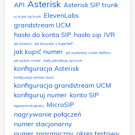
Asterisk
API
Asterisk SIP trunk
ElevenLabs
co to jest sip trunk
grandstream UCM
hasło do konta SIP
hasło sip
IVR
jak dzwonić
Jak korzystać z SuperVoIP
jak kupić numer
jak wybieramy numer telefonu
jak wybrać numer
kiedy potrzebuję sip trunk
konfiguracja Asterisk
konfiguracja centrali slican
konfiguracja grandstream UCM
konfiguruj numer
konto SIP
MicroSIP
logowanie do panelu
nagrywanie połączeń
numer stacjonarny
numer zagraniczny
okres testowy