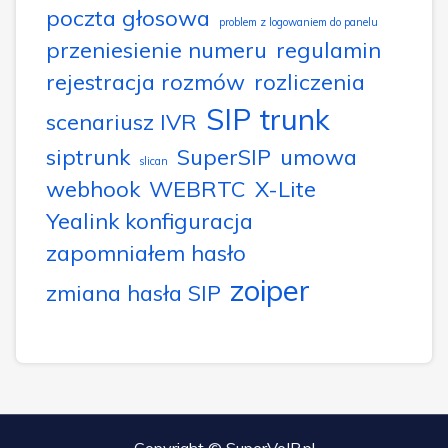
poczta głosowa
problem z logowaniem do panelu
przeniesienie numeru
regulamin
rejestracja rozmów
rozliczenia
SIP trunk
scenariusz IVR
siptrunk
SuperSIP
umowa
slican
webhook
WEBRTC
X-Lite
Yealink konfiguracja
zapomniałem hasło
zoiper
zmiana hasła SIP