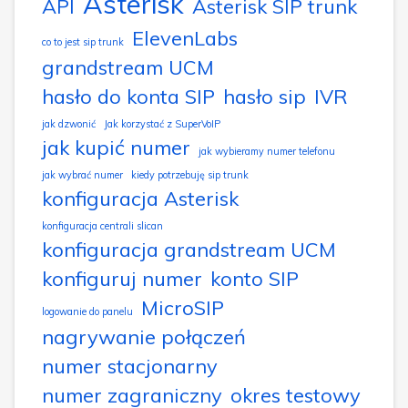
Asterisk
API
Asterisk SIP trunk
ElevenLabs
co to jest sip trunk
grandstream UCM
hasło do konta SIP
hasło sip
IVR
jak dzwonić
Jak korzystać z SuperVoIP
jak kupić numer
jak wybieramy numer telefonu
jak wybrać numer
kiedy potrzebuję sip trunk
konfiguracja Asterisk
konfiguracja centrali slican
konfiguracja grandstream UCM
konfiguruj numer
konto SIP
MicroSIP
logowanie do panelu
nagrywanie połączeń
numer stacjonarny
numer zagraniczny
okres testowy