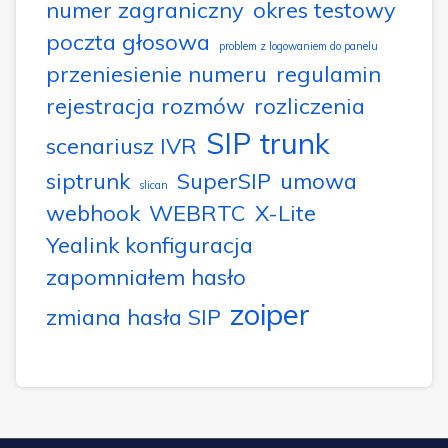
numer zagraniczny
okres testowy
poczta głosowa
problem z logowaniem do panelu
przeniesienie numeru
regulamin
rejestracja rozmów
rozliczenia
SIP trunk
scenariusz IVR
siptrunk
SuperSIP
umowa
slican
webhook
WEBRTC
X-Lite
Yealink konfiguracja
zapomniałem hasło
zoiper
zmiana hasła SIP