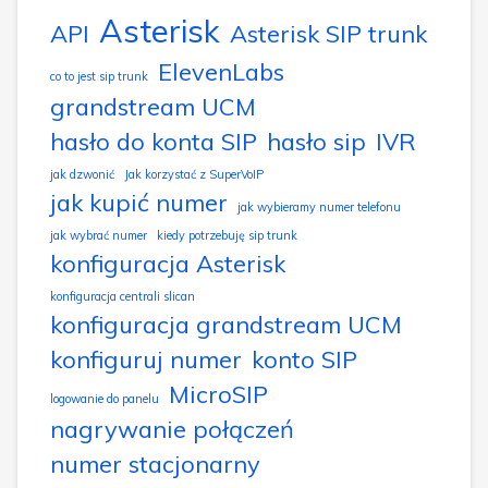
Asterisk
API
Asterisk SIP trunk
ElevenLabs
co to jest sip trunk
grandstream UCM
hasło do konta SIP
hasło sip
IVR
jak dzwonić
Jak korzystać z SuperVoIP
jak kupić numer
jak wybieramy numer telefonu
jak wybrać numer
kiedy potrzebuję sip trunk
konfiguracja Asterisk
konfiguracja centrali slican
konfiguracja grandstream UCM
konfiguruj numer
konto SIP
MicroSIP
logowanie do panelu
nagrywanie połączeń
numer stacjonarny