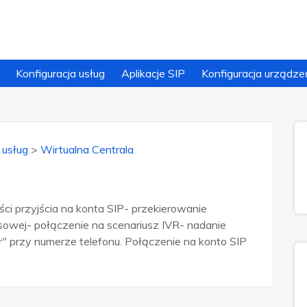
Konfiguracja usług
Aplikacje SIP
Konfiguracja urządze
 usług
>
Wirtualna Centrala
ści przyjścia na konta SIP- przekierowanie
sowej- połączenie na scenariusz IVR- nadanie
r" przy numerze telefonu. Połączenie na konto SIP