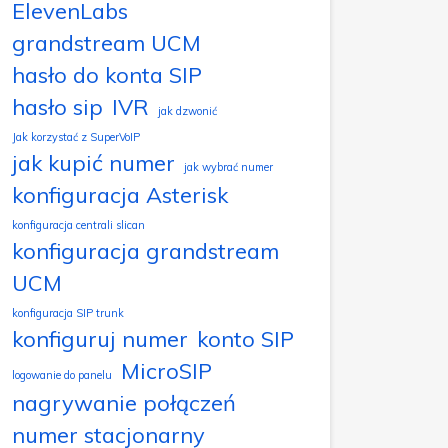
ElevenLabs
grandstream UCM
hasło do konta SIP
hasło sip
IVR
jak dzwonić
Jak korzystać z SuperVoIP
jak kupić numer
jak wybrać numer
konfiguracja Asterisk
konfiguracja centrali slican
konfiguracja grandstream
UCM
konfiguracja SIP trunk
konfiguruj numer
konto SIP
MicroSIP
logowanie do panelu
nagrywanie połączeń
numer stacjonarny