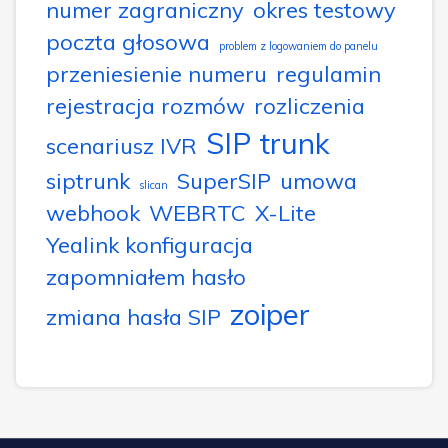
numer zagraniczny
okres testowy
poczta głosowa
problem z logowaniem do panelu
przeniesienie numeru
regulamin
rejestracja rozmów
rozliczenia
SIP trunk
scenariusz IVR
siptrunk
SuperSIP
umowa
slican
webhook
WEBRTC
X-Lite
Yealink konfiguracja
zapomniałem hasło
zoiper
zmiana hasła SIP