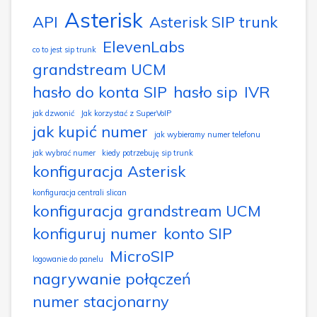
Asterisk
API
Asterisk SIP trunk
ElevenLabs
co to jest sip trunk
grandstream UCM
hasło do konta SIP
hasło sip
IVR
jak dzwonić
Jak korzystać z SuperVoIP
jak kupić numer
jak wybieramy numer telefonu
jak wybrać numer
kiedy potrzebuję sip trunk
konfiguracja Asterisk
konfiguracja centrali slican
konfiguracja grandstream UCM
konfiguruj numer
konto SIP
MicroSIP
logowanie do panelu
nagrywanie połączeń
numer stacjonarny