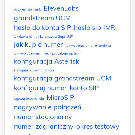
ElevenLabs
co to jest sip trunk
grandstream UCM
hasło do konta SIP
hasło sip
IVR
jak dzwonić
Jak korzystać z SuperVoIP
jak kupić numer
jak wybieramy numer telefonu
jak wybrać numer
kiedy potrzebuję sip trunk
konfiguracja Asterisk
konfiguracja centrali slican
konfiguracja grandstream UCM
konfiguruj numer
konto SIP
MicroSIP
logowanie do panelu
nagrywanie połączeń
numer stacjonarny
numer zagraniczny
okres testowy