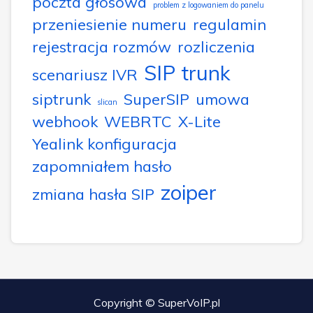
poczta głosowa
problem z logowaniem do panelu
przeniesienie numeru
regulamin
rejestracja rozmów
rozliczenia
SIP trunk
scenariusz IVR
siptrunk
SuperSIP
umowa
slican
webhook
WEBRTC
X-Lite
Yealink konfiguracja
zapomniałem hasło
zoiper
zmiana hasła SIP
Copyright © SuperVoIP.pl