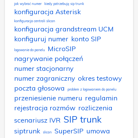
jak wybrać numer
kiedy potrzebuję sip trunk
konfiguracja Asterisk
konfiguracja centrali slican
konfiguracja grandstream UCM
konfiguruj numer
konto SIP
MicroSIP
logowanie do panelu
nagrywanie połączeń
numer stacjonarny
numer zagraniczny
okres testowy
poczta głosowa
problem z logowaniem do panelu
przeniesienie numeru
regulamin
rejestracja rozmów
rozliczenia
SIP trunk
scenariusz IVR
siptrunk
SuperSIP
umowa
slican