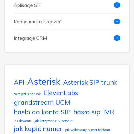
Aplikacje SIP
Konfiguracja urządzeń
Integracje CRM
Asterisk
API
Asterisk SIP trunk
ElevenLabs
co to jest sip trunk
grandstream UCM
hasło do konta SIP
hasło sip
IVR
jak dzwonić
Jak korzystać z SuperVoIP
jak kupić numer
jak wybieramy numer telefonu