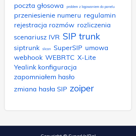
poczta głosowa
problem z logowaniem do panelu
przeniesienie numeru
regulamin
rejestracja rozmów
rozliczenia
SIP trunk
scenariusz IVR
siptrunk
SuperSIP
umowa
slican
webhook
WEBRTC
X-Lite
Yealink konfiguracja
zapomniałem hasło
zoiper
zmiana hasła SIP