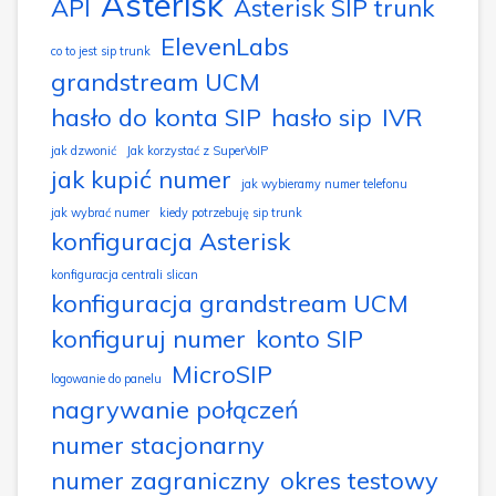
Asterisk
API
Asterisk SIP trunk
ElevenLabs
co to jest sip trunk
grandstream UCM
hasło do konta SIP
hasło sip
IVR
jak dzwonić
Jak korzystać z SuperVoIP
jak kupić numer
jak wybieramy numer telefonu
jak wybrać numer
kiedy potrzebuję sip trunk
konfiguracja Asterisk
konfiguracja centrali slican
konfiguracja grandstream UCM
konfiguruj numer
konto SIP
MicroSIP
logowanie do panelu
nagrywanie połączeń
numer stacjonarny
numer zagraniczny
okres testowy