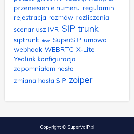
przeniesienie numeru
regulamin
rejestracja rozmów
rozliczenia
SIP trunk
scenariusz IVR
siptrunk
SuperSIP
umowa
slican
webhook
WEBRTC
X-Lite
Yealink konfiguracja
zapomniałem hasło
zoiper
zmiana hasła SIP
Copyright © SuperVoIP.pl