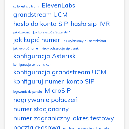
ElevenLabs
co to jest sip trunk
grandstream UCM
hasło do konta SIP
hasło sip
IVR
jak dzwonić
Jak korzystać z SuperVoIP
jak kupić numer
jak wybieramy numer telefonu
jak wybrać numer
kiedy potrzebuję sip trunk
konfiguracja Asterisk
konfiguracja centrali slican
konfiguracja grandstream UCM
konfiguruj numer
konto SIP
MicroSIP
logowanie do panelu
nagrywanie połączeń
numer stacjonarny
numer zagraniczny
okres testowy
poczta głosowa
problem z logowaniem do panelu