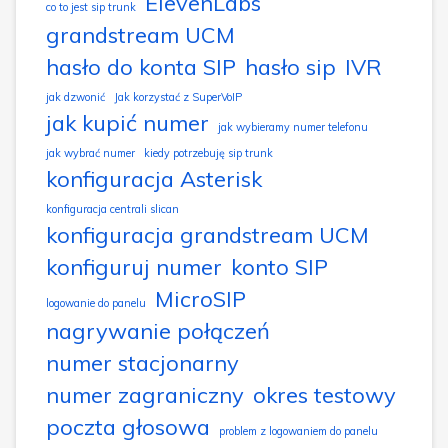
ElevenLabs
co to jest sip trunk
grandstream UCM
hasło do konta SIP
hasło sip
IVR
jak dzwonić
Jak korzystać z SuperVoIP
jak kupić numer
jak wybieramy numer telefonu
jak wybrać numer
kiedy potrzebuję sip trunk
konfiguracja Asterisk
konfiguracja centrali slican
konfiguracja grandstream UCM
konfiguruj numer
konto SIP
MicroSIP
logowanie do panelu
nagrywanie połączeń
numer stacjonarny
numer zagraniczny
okres testowy
poczta głosowa
problem z logowaniem do panelu