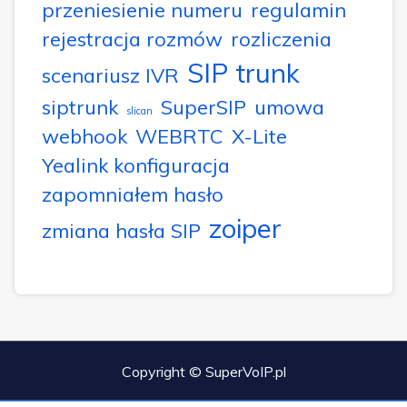
przeniesienie numeru
regulamin
rejestracja rozmów
rozliczenia
SIP trunk
scenariusz IVR
siptrunk
SuperSIP
umowa
slican
webhook
WEBRTC
X-Lite
Yealink konfiguracja
zapomniałem hasło
zoiper
zmiana hasła SIP
Copyright © SuperVoIP.pl