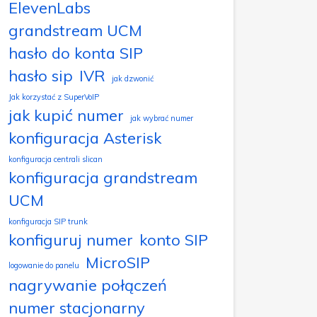
ElevenLabs
grandstream UCM
hasło do konta SIP
hasło sip
IVR
jak dzwonić
Jak korzystać z SuperVoIP
jak kupić numer
jak wybrać numer
konfiguracja Asterisk
konfiguracja centrali slican
konfiguracja grandstream
UCM
konfiguracja SIP trunk
konfiguruj numer
konto SIP
MicroSIP
logowanie do panelu
nagrywanie połączeń
numer stacjonarny