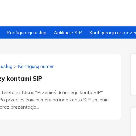
Konfiguracja usług
Aplikacje SIP
Konfiguracja urządze
 usług
>
Konfiguruj numer
zy kontami SIP
 telefonu: Kliknij "Przenieś do innego konta SIP"
 Po przeniesieniu numeru na inne konto SIP zmienia
oraz prezentacja...