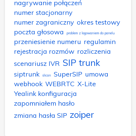
nagrywanie połączeń
numer stacjonarny
numer zagraniczny
okres testowy
poczta głosowa
problem z logowaniem do panelu
przeniesienie numeru
regulamin
rejestracja rozmów
rozliczenia
SIP trunk
scenariusz IVR
siptrunk
SuperSIP
umowa
slican
webhook
WEBRTC
X-Lite
Yealink konfiguracja
zapomniałem hasło
zoiper
zmiana hasła SIP