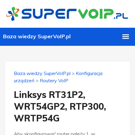
Baza wiedzy SuperVoIP.pl
>
Konfiguracja
urządzeń
>
Routery VoIP
Linksys RT31P2,
WRT54GP2, RTP300,
WRTP54G
Aby skonfigurować router należy:1. w