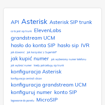
Asterisk
API
Asterisk SIP trunk
ElevenLabs
co to jest sip trunk
grandstream UCM
hasło do konta SIP
hasło sip
IVR
jak dzwonić
Jak korzystać z SuperVoIP
jak kupić numer
jak wybieramy numer telefonu
jak wybrać numer
kiedy potrzebuję sip trunk
konfiguracja Asterisk
konfiguracja centrali slican
konfiguracja grandstream UCM
konfiguruj numer
konto SIP
MicroSIP
logowanie do panelu