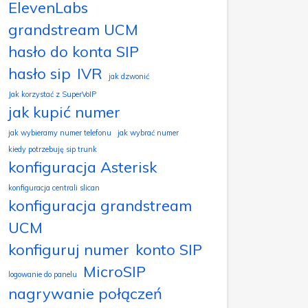
ElevenLabs
grandstream UCM
hasło do konta SIP
hasło sip
IVR
jak dzwonić
Jak korzystać z SuperVoIP
jak kupić numer
jak wybieramy numer telefonu
jak wybrać numer
kiedy potrzebuję sip trunk
konfiguracja Asterisk
konfiguracja centrali slican
konfiguracja grandstream
UCM
konfiguruj numer
konto SIP
MicroSIP
logowanie do panelu
nagrywanie połączeń