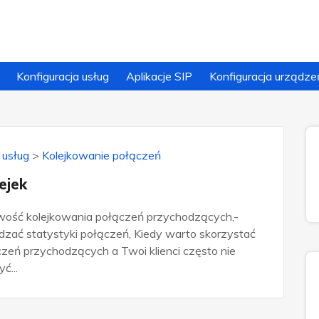
Konfiguracja usług
Aplikacje SIP
Konfiguracja urządze
 usług
>
Kolejkowanie połączeń
ejek
iwość kolejkowania połączeń przychodzących,-
wdzać statystyki połączeń, Kiedy warto skorzystać
łączeń przychodzących a Twoi klienci często nie
ć...