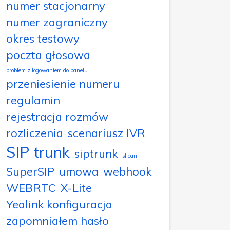
numer stacjonarny
numer zagraniczny
okres testowy
poczta głosowa
problem z logowaniem do panelu
przeniesienie numeru
regulamin
rejestracja rozmów
rozliczenia
scenariusz IVR
SIP trunk
siptrunk
slican
SuperSIP
umowa
webhook
WEBRTC
X-Lite
Yealink konfiguracja
zapomniałem hasło