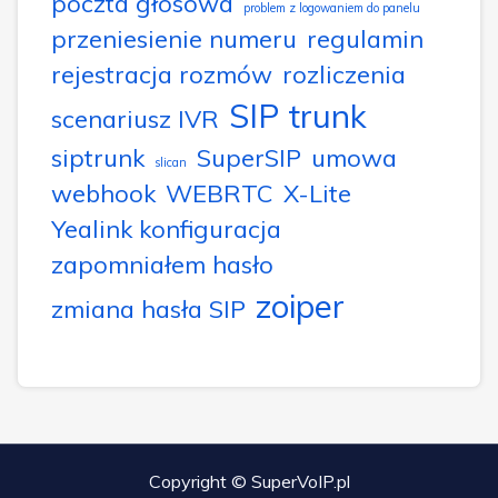
poczta głosowa
problem z logowaniem do panelu
przeniesienie numeru
regulamin
rejestracja rozmów
rozliczenia
SIP trunk
scenariusz IVR
siptrunk
SuperSIP
umowa
slican
webhook
WEBRTC
X-Lite
Yealink konfiguracja
zapomniałem hasło
zoiper
zmiana hasła SIP
Copyright © SuperVoIP.pl