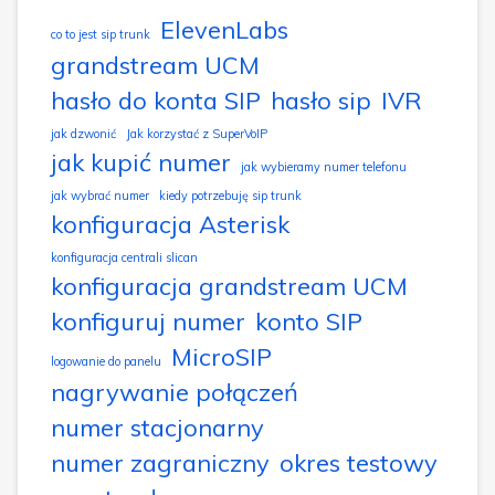
ElevenLabs
co to jest sip trunk
grandstream UCM
hasło do konta SIP
hasło sip
IVR
jak dzwonić
Jak korzystać z SuperVoIP
jak kupić numer
jak wybieramy numer telefonu
jak wybrać numer
kiedy potrzebuję sip trunk
konfiguracja Asterisk
konfiguracja centrali slican
konfiguracja grandstream UCM
konfiguruj numer
konto SIP
MicroSIP
logowanie do panelu
nagrywanie połączeń
numer stacjonarny
numer zagraniczny
okres testowy