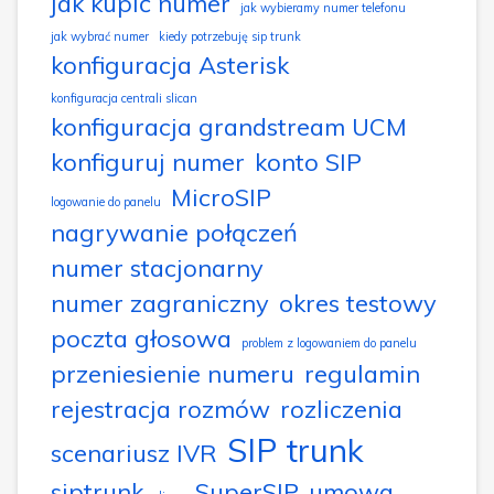
jak kupić numer
jak wybieramy numer telefonu
jak wybrać numer
kiedy potrzebuję sip trunk
konfiguracja Asterisk
konfiguracja centrali slican
konfiguracja grandstream UCM
konfiguruj numer
konto SIP
MicroSIP
logowanie do panelu
nagrywanie połączeń
numer stacjonarny
numer zagraniczny
okres testowy
poczta głosowa
problem z logowaniem do panelu
przeniesienie numeru
regulamin
rejestracja rozmów
rozliczenia
SIP trunk
scenariusz IVR
siptrunk
SuperSIP
umowa