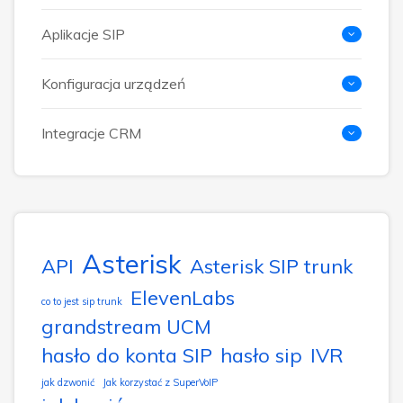
Aplikacje SIP
Konfiguracja urządzeń
Integracje CRM
Asterisk
API
Asterisk SIP trunk
ElevenLabs
co to jest sip trunk
grandstream UCM
hasło do konta SIP
hasło sip
IVR
jak dzwonić
Jak korzystać z SuperVoIP