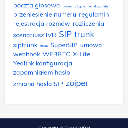
poczta głosowa
problem z logowaniem do panelu
przeniesienie numeru
regulamin
rejestracja rozmów
rozliczenia
SIP trunk
scenariusz IVR
siptrunk
SuperSIP
umowa
slican
webhook
WEBRTC
X-Lite
Yealink konfiguracja
zapomniałem hasło
zoiper
zmiana hasła SIP