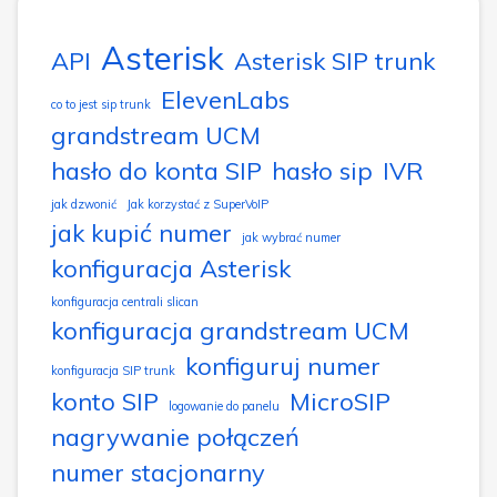
Asterisk
API
Asterisk SIP trunk
ElevenLabs
co to jest sip trunk
grandstream UCM
hasło do konta SIP
hasło sip
IVR
jak dzwonić
Jak korzystać z SuperVoIP
jak kupić numer
jak wybrać numer
konfiguracja Asterisk
konfiguracja centrali slican
konfiguracja grandstream UCM
konfiguruj numer
konfiguracja SIP trunk
konto SIP
MicroSIP
logowanie do panelu
nagrywanie połączeń
numer stacjonarny